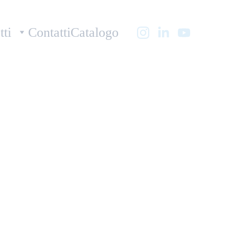
tti
Contatti
Catalogo
 Filler 540