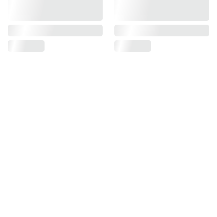
Carsyste
m Italia 
Srl