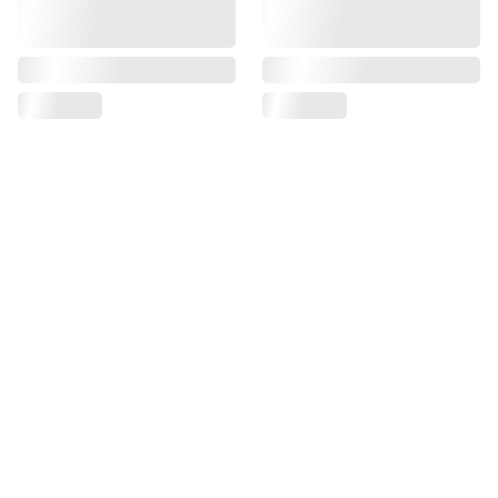
Carsyste
m Italia 
Srl