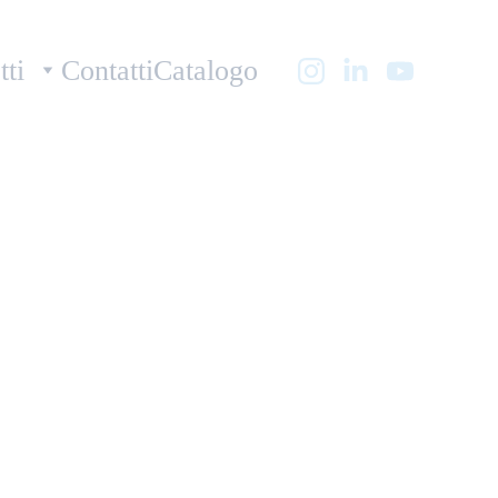
tti
Contatti
Catalogo
ask II