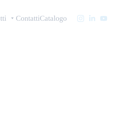
tti
Contatti
Catalogo
sh