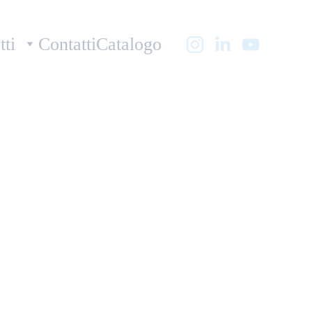
tti
Contatti
Catalogo
-Spray Water