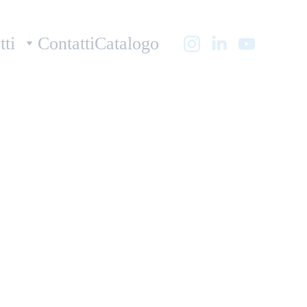
tti
Contatti
Catalogo
x Hydra