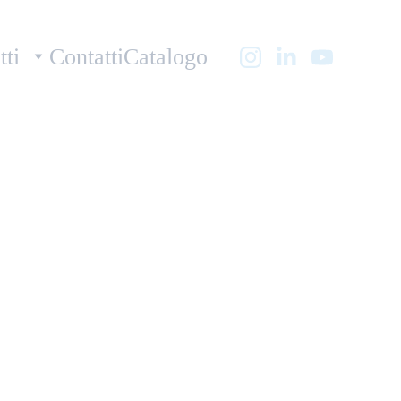
tti
Contatti
Catalogo
-Spray gloss