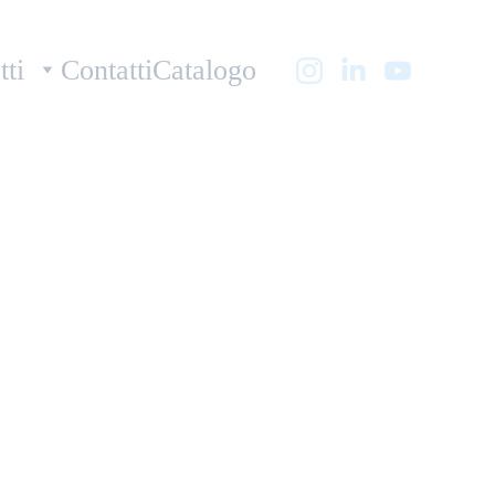
tti
Contatti
Catalogo
 Polisher CSH-