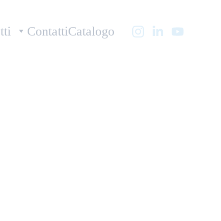
tti
Contatti
Catalogo
itril Hand I