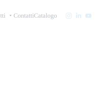
tti
Contatti
Catalogo
X Glas