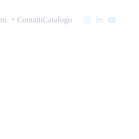
tti
Contatti
Catalogo
EX PU