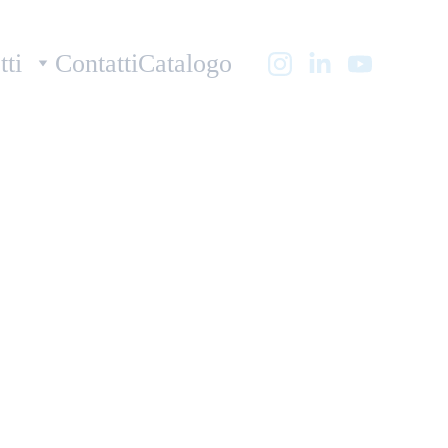
tti
Contatti
Catalogo
er Spray